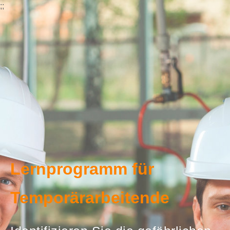
;
;
Lernprogramm für
Temporärarbeitende