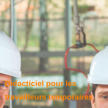
;
;
Didacticiel pour les
travailleurs temporaires